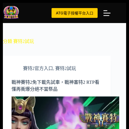
ATG電子授權平台入口
分類
賽特2試玩
賽特2官方入口
,
賽特2試玩
戰神賽特2免下載先試車，戰神塞特2 RTP看
懂再衝爆分絕不當祭品