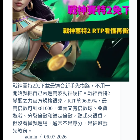
戰神賽特2免下載最適合新手先摸路，不用一
開始就把自己丟進高波動裡硬扛。戰神賽特2
覺醒之力官方規格很兇，RTP約96.89%，最
高倍數可到x81000，盤面又有倍數球、免費
遊戲、分裂倍數和鎖定倍數，聽起來很香，
但沒看懂就進場，通常不是爆分，是被遊戲
先教育。
admin
06.07.2026