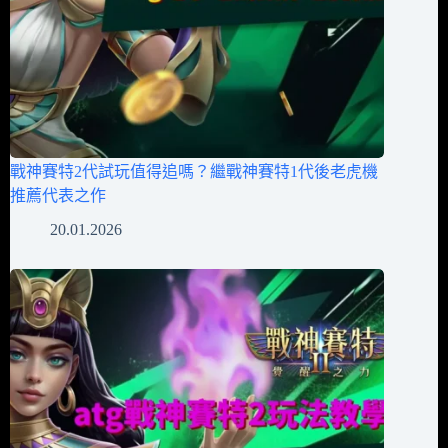
戰神賽特2代試玩值得追嗎？繼戰神賽特1代後老虎機
推薦代表之作
20.01.2026