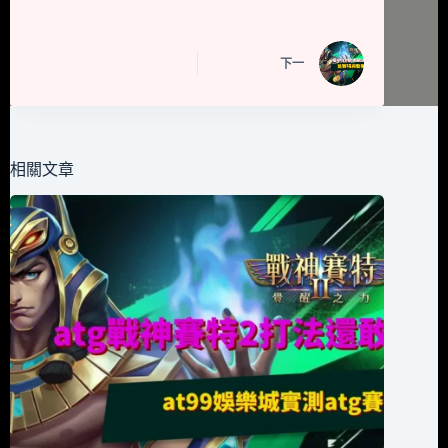
下一
相關文章