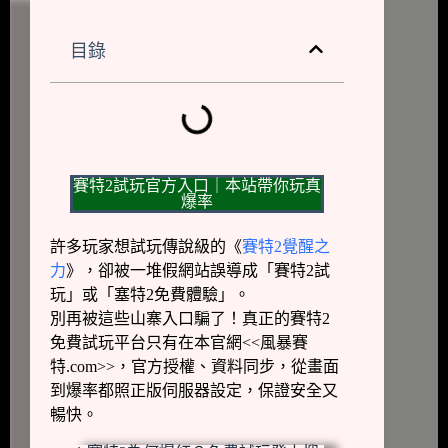
目錄
賽特2試玩官方入口｜本站帶你玩真
爆率
許多玩家想試玩傳說級的《
賽特2覺醒之
力
》，卻被一堆假網站誤導成「賽特2試
玩」或「塞特2免費體驗」。
別再被這些山寨入口騙了！真正的賽特2
免費試玩平台只有在本官網<<風暴賽
特.com>>，官方授權、資料同步，從畫面
到爆率都照正版伺服器設定，保證安全又
暢快。