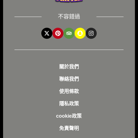
不容錯過
關於我們
聯絡我們
使用條款
隱私政策
cookie政策
免責聲明