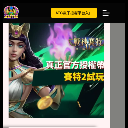
ATG電子授權平台入口