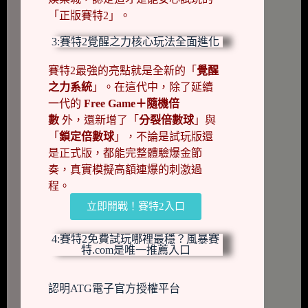
「正版賽特2」。
3:賽特2覺醒之力核心玩法全面進化
賽特2最強的亮點就是全新的「
覺醒
之力系統
」。
在這代中，除了延續
一代的
Free Game＋隨機倍
數
外，
還新增了「
分裂倍數球
」與
「
鎖定倍數球
」，
不論是試玩版還
是正式版，都能完整體驗爆金節
奏，真實模擬高額連爆的刺激過
程。
立即開戰！賽特2入口
4:賽特2免費試玩哪裡最穩？風暴賽
特.com是唯一推薦入口
認明ATG電子官方授權平台