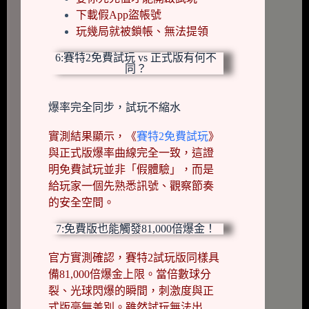
下載假App盜帳號
玩幾局就被鎖帳、無法提領
6:賽特2免費試玩 vs 正式版有何不
同？
爆率完全同步，試玩不縮水
實測結果顯示，《
賽特2免費試玩
》
與正式版爆率曲線完全一致，
這證
明免費試玩並非「假體驗」，
而是
給玩家一個先熟悉訊號、觀察節奏
的安全空間。
7:免費版也能觸發81,000倍爆金！
官方實測確認，賽特2試玩版同樣具
備81,000倍爆金上限。
當倍數球分
裂、光球閃爆的瞬間，刺激度與正
式版毫無差別。
雖然試玩無法出