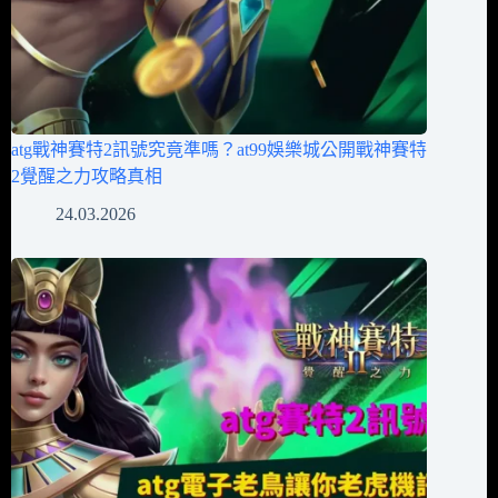
atg戰神賽特2訊號究竟準嗎？at99娛樂城公開戰神賽特
2覺醒之力攻略真相
24.03.2026