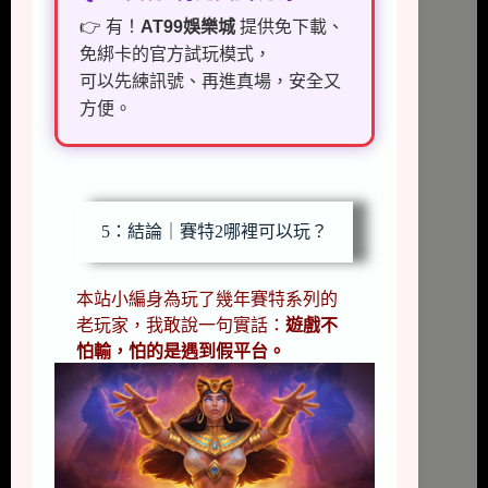
👉 有！
AT99娛樂城
提供免下載、
免綁卡的官方試玩模式，
可以先練訊號、再進真場，安全又
方便。
5：結論｜賽特2哪裡可以玩？
本站小編身為玩了幾年賽特系列的
老玩家，我敢說一句實話：
遊戲不
怕輸，怕的是遇到假平台。