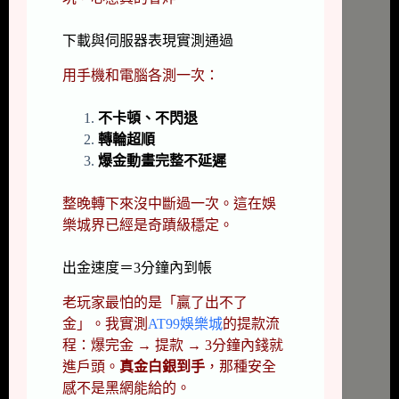
下載與伺服器表現實測通過
用手機和電腦各測一次：
不卡頓、不閃退
轉輪超順
爆金動畫完整不延遲
整晚轉下來沒中斷過一次。這在娛
樂城界已經是奇蹟級穩定。
出金速度＝3分鐘內到帳
老玩家最怕的是「贏了出不了
金」。我實測
AT99娛樂城
的提款流
程：爆完金 → 提款 → 3分鐘內錢就
進戶頭。
真金白銀到手
，那種安全
感不是黑網能給的。