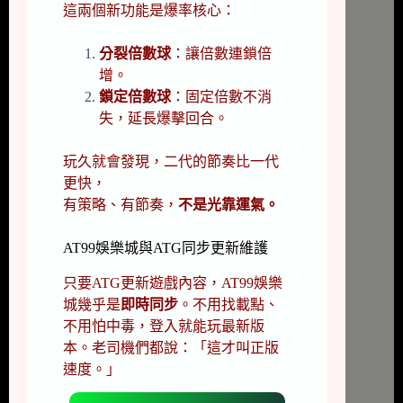
這兩個新功能是爆率核心：
分裂倍數球
：讓倍數連鎖倍
增。
鎖定倍數球
：固定倍數不消
失，延長爆擊回合。
玩久就會發現，二代的節奏比一代
更快，
有策略、有節奏，
不是光靠運氣。
AT99娛樂城與ATG同步更新維護
只要ATG更新遊戲內容，AT99娛樂
城幾乎是
即時同步
。不用找載點、
不用怕中毒，登入就能玩最新版
本。老司機們都說：「這才叫正版
速度。」