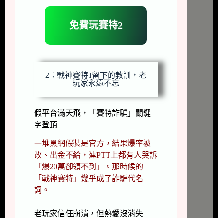
免費玩賽特2
2：戰神賽特1留下的教訓，老
玩家永遠不忘
假平台滿天飛，「賽特詐騙」關鍵
字登頂
一堆黑網假裝是官方，結果爆率被
改、出金不給，連PTT上都有人哭訴
「爆20萬卻領不到」。那時候的
「戰神賽特」幾乎成了詐騙代名
詞。
老玩家信任崩潰，但熱愛沒消失