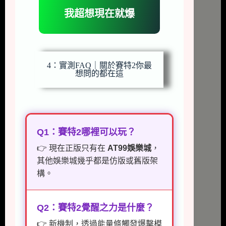
我超想現在就爆
4：實測FAQ｜關於賽特2你最
想問的都在這
Q1：賽特2哪裡可以玩？
👉 現在正版只有在
AT99娛樂城
，
其他娛樂城幾乎都是仿版或舊版架
構。
Q2：賽特2覺醒之力是什麼？
👉 新機制，透過能量條觸發爆擊模