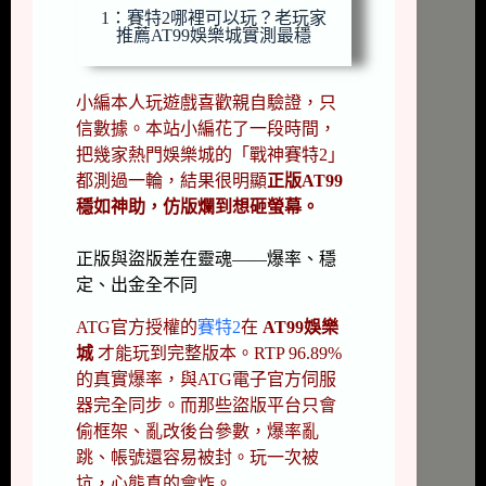
1：賽特2哪裡可以玩？老玩家
推薦AT99娛樂城實測最穩
小編本人玩遊戲喜歡親自驗證，只
信數據。本站小編花了一段時間，
把幾家熱門娛樂城的「戰神賽特2」
都測過一輪，結果很明顯
正版AT99
穩如神助，仿版爛到想砸螢幕。
正版與盜版差在靈魂——爆率、穩
定、出金全不同
ATG官方授權的
賽特2
在
AT99娛樂
城
才能玩到完整版本。RTP 96.89%
的真實爆率，與ATG電子官方伺服
器完全同步。而那些盜版平台只會
偷框架、亂改後台參數，爆率亂
跳、帳號還容易被封。玩一次被
坑，心態真的會炸。