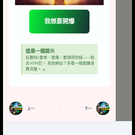
我想要開爆
這是一個提示
玩賽特2要爽、要爆、要領得到錢——就
去AT99於。 其他網站？多看一眼都嫌浪
×
費流量。
上一
下一