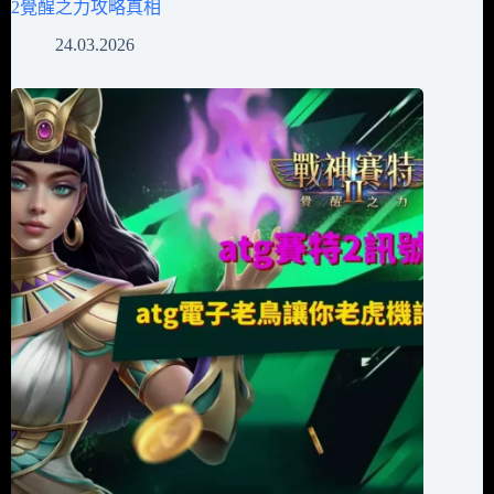
2覺醒之力攻略真相
24.03.2026